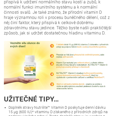
přispívá k udržení normálního stavu kostí a zubů, k
normální funkci imunitního systému a k normální
činnosti svalů. Je také známo, že přírodní vitamin D
hraje významnou roli v procesu buněčného dělení, což z
něj činí faktor, který přispívá k celkově dobrému
zdravotnímu stavu jedince. Těžko byste našli praktičtější
způsob, jak si udržet dostatečnou hladinu vitaminu D.
UŽITEČNÉ TIPY…
Doplněk stravy Nutrilite™ Vitamin D poskytuje denní dávku
15 µg (600 IU)* vitaminu D získaného z přírodních zdrojů na