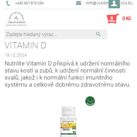
+420 607 872 034
INFO@VLASOVAANALYZA.EU
0
0 Kč
VITAMIN D
19.12.2024
Nutrilite Vitamin D přispívá k udržení normálního
stavu kostí a zubů, k udržení normální činnosti
svalů, jakož i k normální funkci imunitního
systému a celkově dobrému zdravotnímu stavu.