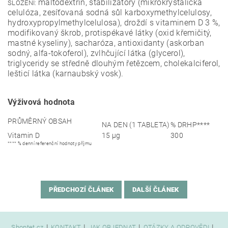
maltodextrin, stabilizátory (mikrokrystalická
SLOŽENÍ:
celulóza, zesíťovaná sodná sůl karboxymethylcelulosy,
hydroxypropylmethylcelulosa), droždí s vitaminem D 3 %,
modifikovaný škrob, protispékavé látky (oxid křemičitý,
mastné kyseliny), sacharóza, antioxidanty (askorban
sodný, alfa-tokoferol), zvlhčující látka (glycerol),
triglyceridy se středně dlouhým řetězcem, cholekalciferol,
lešticí látka (karnaubský vosk).
Výživová hodnota
PRŮMĚRNÝ OBSAH
NA DEN (1 TABLETA)
% DRHP****
Vitamin D
15 μg
300
**** % denní referenční hodnoty příjmu
PŘEDCHOZÍ ČLÁNEK
DALŠÍ ČLÁNEK
|
|
|
|
Shoptet.cz
KONTAKT
JAK OBJEDNAT
OTÁZKY A ODPOVĚDI