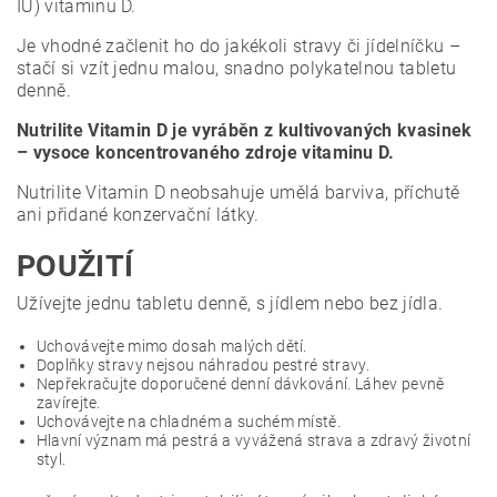
IU) vitaminu D.
Je vhodné začlenit ho do jakékoli stravy či jídelníčku –
stačí si vzít jednu malou, snadno polykatelnou tabletu
denně.
Nutrilite Vitamin D je vyráběn z kultivovaných kvasinek
– vysoce koncentrovaného zdroje vitaminu D.
Nutrilite Vitamin D neobsahuje umělá barviva, příchutě
ani přidané konzervační látky.
POUŽITÍ
Užívejte jednu tabletu denně, s jídlem nebo bez jídla.
Uchovávejte mimo dosah malých dětí.
Doplňky stravy nejsou náhradou pestré stravy.
Nepřekračujte doporučené denní dávkování. Láhev pevně
zavírejte.
Uchovávejte na chladném a suchém místě.
Hlavní význam má pestrá a vyvážená strava a zdravý životní
styl.