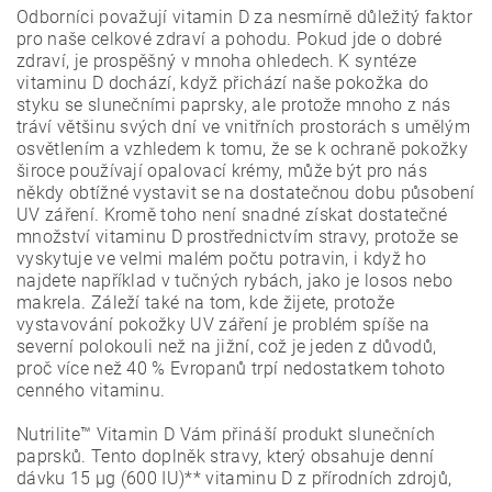
Odborníci považují vitamin D za nesmírně důležitý faktor
pro naše celkové zdraví a pohodu. Pokud jde o dobré
zdraví, je prospěšný v mnoha ohledech. K syntéze
vitaminu D dochází, když přichází naše pokožka do
styku se slunečními paprsky, ale protože mnoho z nás
tráví většinu svých dní ve vnitřních prostorách s umělým
osvětlením a vzhledem k tomu, že se k ochraně pokožky
široce používají opalovací krémy, může být pro nás
někdy obtížné vystavit se na dostatečnou dobu působení
UV záření. Kromě toho není snadné získat dostatečné
množství vitaminu D prostřednictvím stravy, protože se
vyskytuje ve velmi malém počtu potravin, i když ho
najdete například v tučných rybách, jako je losos nebo
makrela. Záleží také na tom, kde žijete, protože
vystavování pokožky UV záření je problém spíše na
severní polokouli než na jižní, což je jeden z důvodů,
proč více než 40 % Evropanů trpí nedostatkem tohoto
cenného vitaminu.
Nutrilite™ Vitamin D Vám přináší produkt slunečních
paprsků. Tento doplněk stravy, který obsahuje denní
dávku 15 µg (600 IU)** vitaminu D z přírodních zdrojů,