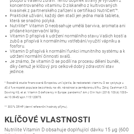
podporu Vašeho zdraví. Tento doplněk stravy je vyroben z
koncentrovaného vitaminu D získaného z kultivovaných
kvasinek z partnerského zařízení s certifikací NutriCert™.
Praktické užívání, každý den stačí jen jedna malá tableta,
která se snadno polyká.
Nutrilite™ Vitamin D neobsahuje umělá barviva, aromata ani
přidané konzervační látky.
Vitamin D přispívá k udržení normálního stavu Vašich kostí a
zubů a přispívá k normálnímu vstřebání/využití vápníku a
fosforu.
Vitamin D přispívá k normální funkci imunitního systému a k
udržení normální činnosti svalů.
Je známo, že vitamin D se podílí na procesu dělení buněk,
díky čemuž je klíčový pro celkově dobrý zdravotní stav
jedince.
* Rozsáhlá studie financovaná Evropskou unií zjistila, že nedostatek vitaminu D se vyskytuje u
40,4 % evropské populace bez ohledu na věk, národnost a zeměpisnou šířku. Zdroj: Cashman KD,
Dowling KG, et al. Vitamin D deficiency in Europe: pandemic? Am J Clin Nutr (2016) 103(4):1033–
44.10.3945/ajcn.115.120873.
** 300 % DRHP (denní referenční hodnoty příjmu).
KLÍČOVÉ VLASTNOSTI
Nutrilite Vitamin D obsahuje doplňující dávku 15 µg (600