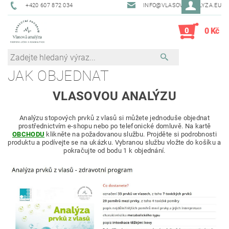
+420 607 872 034
INFO@VLASOVAANALYZA.EU
0
0 Kč
JAK OBJEDNAT
VLASOVOU ANALÝZU
Analýzu stopových prvků z vlasů si můžete jednoduše objednat
prostřednictvím e-shopu nebo po telefonické domluvě.
Na kartě
OBCHODU
klikněte na požadovanou službu. Projděte si podrobnosti
produktu a podívejte se na ukázku. Vybranou službu vložte do košíku a
pokračujte od bodu 1 k objednání.