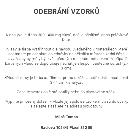
ODEBRÁNÍ VZORKŮ
•K analýze je třeba 300 - 400 mg vlasů, což je přibližně jedna polévková
lžíce.
•Vlasy je třeba vystřihnout dle návodu uvedeného v materiálech, které
dostanete po odeslání objednávky, na několika místech zadní části
hlavy. Vlasy by měly být kvůli přesným rozborům nebarvené. V případě
barvených vlasů se doporučuje nechat je alespoň částečně odrůst (2 -
3 cm).
•Dlouhé vlasy je třeba ustřihnout přímo u kůže a poté odstřihnout první
3 - 4 cm k analýze.
•Zabalte vzorek do čisté obálky nebo do plastového sáčku.
•Vyplňte přiložený dotazník, vložte jej spolu se vzorkem vlasů do obálky
a zalepte a zašlete na adresu provozovny
Miloš Toman
Radiová 1044/5 Plzeň 312 00