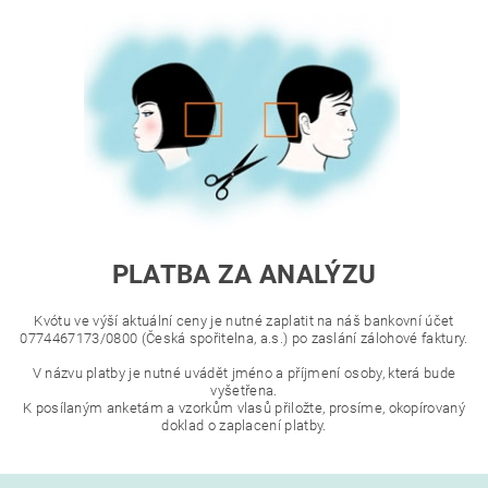
PLATBA ZA ANALÝZU
Kvótu ve výší aktuální ceny je nutné zaplatit na náš bankovní účet
0774467173/0800 (Česká spořitelna, a.s.) po zaslání zálohové faktury.
V názvu platby je nutné uvádět jméno a příjmení osoby, která bude
vyšetřena.
K posílaným anketám a vzorkům vlasů přiložte, prosíme, okopírovaný
doklad o zaplacení platby.