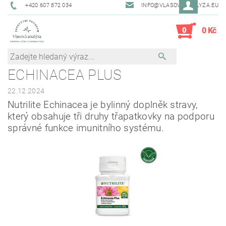
+420 607 872 034
INFO@VLASOVAANALYZA.EU
0
0 Kč
ECHINACEA PLUS
22.12.2024
Nutrilite Echinacea je bylinný doplněk stravy,
který obsahuje tři druhy třapatkovky na podporu
správné funkce imunitního systému.