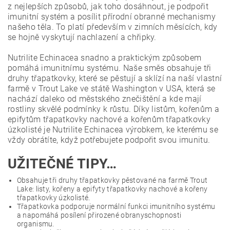
z nejlepších způsobů, jak toho dosáhnout, je podpořit
imunitní systém a posílit přírodní obranné mechanismy
našeho těla. To platí především v zimních měsících, kdy
se hojně vyskytují nachlazení a chřipky.
Nutrilite Echinacea snadno a praktickým způsobem
pomáhá imunitnímu systému. Naše směs obsahuje tři
druhy třapatkovky, které se pěstují a sklízí na naší vlastní
farmě v Trout Lake ve státě Washington v USA, která se
nachází daleko od městského znečištění a kde mají
rostliny skvělé podmínky k růstu. Díky listům, kořenům a
epifytům třapatkovky nachové a kořenům třapatkovky
úzkolisté je Nutrilite Echinacea výrobkem, ke kterému se
vždy obrátíte, když potřebujete podpořit svou imunitu.
UŽITEČNÉ TIPY…
Obsahuje tři druhy třapatkovky pěstované na farmě Trout
Lake: listy, kořeny a epifyty třapatkovky nachové a kořeny
třapatkovky úzkolisté.
Třapatkovka podporuje normální funkci imunitního systému
a napomáhá posílení přirozené obranyschopnosti
organismu.