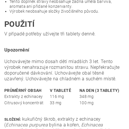
Tento doplněk stravy neobsahuje žádná umělá barviva,
aromata ani přidané konzervanty.
Výrobek neobsahuje složky živočišného původu.
POUŽITÍ
V případě potřeby užívejte tři tablety denně.
Upozornění
Uchovávejte mimo dosah dětí mladších 3 let. Tento
výrobek nenahrazuje rozmanitou stravu. Nepřekračujte
doporučené dávkování. Uchovávejte obal těsně
uzavřený. Uchovávejte na chladném a suchém místě.
PRŮMĚRNÝ OBSAH
V TABLETĚ
NA DEN (3 TABLETY)
Extrakty z echinacey
116 mg
348 mg
Citrusový koncentrát
33 mg
100 mg
kukuřičný škrob, extrakty z echinacey
SLOŽENÍ:
(
Echinacea purpurea
bylina a kořen,
Echinacea